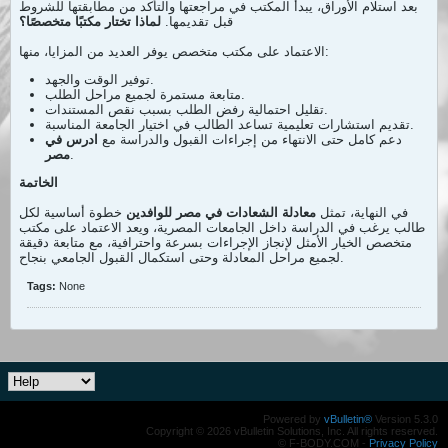
بعد استلام الأوراق، يبدأ المكتب في مراجعتها والتأكد من مطابقتها للشروط
قبل تقديمها.
لماذا تختار مكتبًا متخصصًا؟
الاعتماد على مكتب متخصص يوفر العديد من المزايا، منها:
توفير الوقت والجهد.
متابعة مستمرة لجميع مراحل الطلب.
تقليل احتمالية رفض الطلب بسبب نقص المستندات.
تقديم استشارات تعليمية تساعد الطالب في اختيار الجامعة المناسبة.
دعم كامل حتى الانتهاء من إجراءات القبول والدراسة مع
ادرس في
.
مصر
الخاتمة
في النهاية، تمثل
معادلة الشعادات في مصر للوافدين
خطوة أساسية لكل
طالب يرغب في الدراسة داخل الجامعات المصرية، ويعد الاعتماد على مكتب
متخصص الخيار الأمثل لإنجاز الإجراءات بسرعة واحترافية، مع متابعة دقيقة
لجميع مراحل المعادلة وحتى استكمال القبول الجامعي بنجاح.
Tags:
None
Powered by
vBulletin®
Version 5.3.0
Copyright © 2026 vBulletin Solutions, Inc. All rights reserved.
© F-BODY.COM -
Privacy Policy