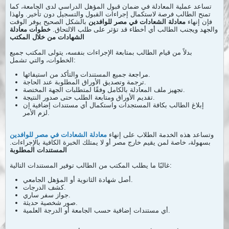
تساعد عملية المعادلة في ضمان قبول المؤهل الدراسي لدى الجامعة، كما
تمنح الطالب فرصة لاستكمال إجراءات القبول والتسجيل دون تأخير. ولهذا
فإن إنهاء
معادلة الشعادات في مصر للوافدين
بالشكل الصحيح يوفر الوقت
والجهد ويجنب الطالب أي أخطاء قد تؤثر على طلب الالتحاق.
خطوات معادلة
الشهادات من خلال المكتب
بدلاً من قيام الطالب بمتابعة الإجراءات بنفسه، يتولى المكتب جميع
الخطوات، والتي تشمل:
مراجعة جميع المستندات والتأكد من استيفائها.
ترجمة وتصديق الأوراق المطلوبة عند الحاجة.
تجهيز ملف المعادلة بالكامل وفقًا لمتطلبات الجهة المختصة.
تقديم الأوراق ومتابعة الطلب حتى صدور النتيجة.
إبلاغ الطالب بكافة المستجدات واستكمال أي مستندات إضافية إن
لزم الأمر.
وتساعد هذه الخدمة الطلاب على إنهاء
معادلة الشعادات في مصر للوافدين
بسهولة، خاصة لمن يقيم خارج مصر أو لا يمتلك الخبرة الكافية بالإجراءات.
المستندات المطلوبة
غالبًا ما يطلب المكتب من الطالب توفير المستندات التالية:
أصل شهادة الثانوية أو المؤهل الجامعي.
كشف الدرجات.
جواز سفر ساري.
صور شخصية حديثة.
أي مستندات إضافية حسب الجامعة أو الدرجة العلمية.