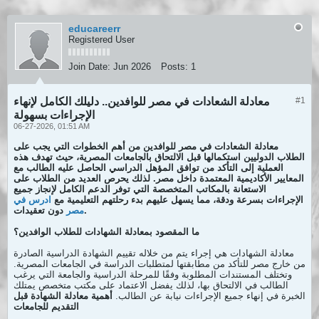
educareerr
Registered User
Join Date:
Jun 2026
Posts:
1
#1
معادلة الشعادات في مصر للوافدين.. دليلك الكامل لإنهاء
الإجراءات بسهولة
06-27-2026, 01:51 AM
معادلة الشعادات في مصر للوافدين
من أهم الخطوات التي يجب على
الطلاب الدوليين استكمالها قبل الالتحاق بالجامعات المصرية، حيث تهدف هذه
العملية إلى التأكد من توافق المؤهل الدراسي الحاصل عليه الطالب مع
المعايير الأكاديمية المعتمدة داخل مصر. لذلك يحرص العديد من الطلاب على
الاستعانة بالمكاتب المتخصصة التي توفر الدعم الكامل لإنجاز جميع
الإجراءات بسرعة ودقة، مما يسهل عليهم بدء رحلتهم التعليمية مع
ادرس في
دون تعقيدات.
مصر
ما المقصود بمعادلة الشهادات للطلاب الوافدين؟
معادلة الشهادات هي إجراء يتم من خلاله تقييم الشهادة الدراسية الصادرة
من خارج مصر للتأكد من مطابقتها لمتطلبات الدراسة في الجامعات المصرية.
وتختلف المستندات المطلوبة وفقًا للمرحلة الدراسية والجامعة التي يرغب
الطالب في الالتحاق بها، لذلك يفضل الاعتماد على مكتب متخصص يمتلك
الخبرة في إنهاء جميع الإجراءات نيابة عن الطالب.
أهمية معادلة الشهادة قبل
التقديم للجامعات